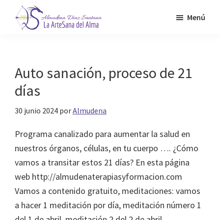
Saltar
Menú
al
contenido
Almudena
La
Díaz
principal
Artesana
Santana
del
Auto sanación, proceso de 21
Alma
días
30 junio 2024
por
Almudena
Programa canalizado para aumentar la salud en
nuestros órganos, células, en tu cuerpo …. ¿Cómo
vamos a transitar estos 21 días? En esta página
web http://almudenaterapiasyformacion.com
Vamos a contenido gratuito, meditaciones: vamos
a hacer 1 meditación por día, meditación número 1
del 1 de abril, meditación 2 del 2 de abril,