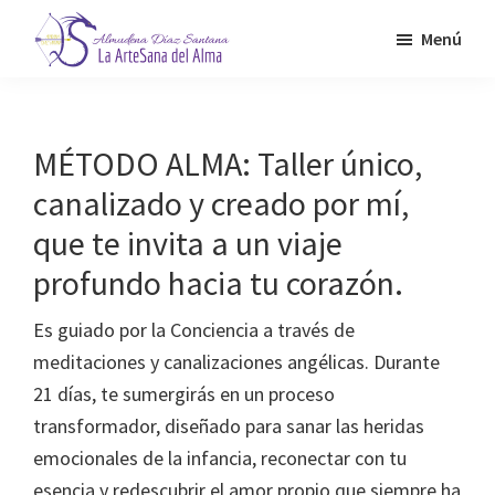
Saltar
Menú
al
contenido
Almudena
La
Díaz
principal
Artesana
Santana
del
MÉTODO ALMA: Taller único,
Alma
canalizado y creado por mí,
que te invita a un viaje
profundo hacia tu corazón.
Es guiado por la Conciencia a través de
meditaciones y canalizaciones angélicas. Durante
21 días, te sumergirás en un proceso
transformador, diseñado para sanar las heridas
emocionales de la infancia, reconectar con tu
esencia y redescubrir el amor propio que siempre ha