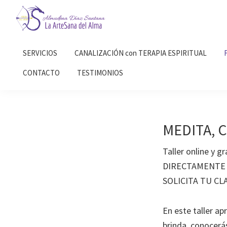
Saltar
Saltar
a
al
la
contenido
Almudena
La
Díaz
navegación
principal
SERVICIOS
CANALIZACIÓN con TERAPIA ESPIRITUAL
Artesana
Santana
principal
del
CONTACTO
TESTIMONIOS
Alma
MEDITA, 
Taller online y 
DIRECTAMENTE C
SOLICITA TU CLA
En este taller ap
brinda, conocerá