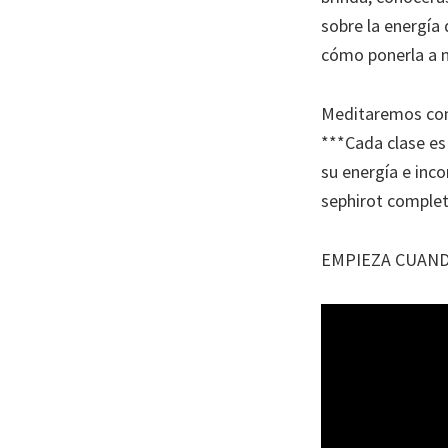
sobre la energía 
cómo ponerla a n
Meditaremos con
***Cada clase e
su energía e inc
sephirot complet
EMPIEZA CUAND