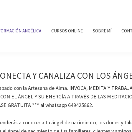
FORMACIÓN ANGÉLICA
CURSOS ONLINE
SOBRE MÍ
CONT
CONECTA Y CANALIZA CON LOS ÁNG
grabado con la Artesana de Alma. INVOCA, MEDITA Y TRABAJ
ON EL ÁNGEL Y SU ENERGÍA A TRAVÉS DE LAS MEDITACIO
SE GRATUITA *** al whatsapp 649425862.
renderás a conocer a tu ángel de nacimiento, los dones y tal
s el ángel de nacimiento de tus familiares, clientes y amigo