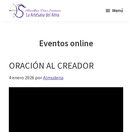
Saltar
Menú
al
contenido
Almudena
La
Díaz
principal
Artesana
Santana
del
Eventos online
Alma
ORACIÓN AL CREADOR
4 enero 2026
por
Almudena