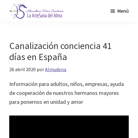
Saltar
Menú
al
contenido
Almudena
La
Díaz
principal
Artesana
Santana
del
Canalización conciencia 41
Alma
días en España
26 abril 2020
por
Almudena
Información para adultos, niños, empresas, ayuda
de cooperación de nuestros hermanos mayores
para ponernos en unidad y amor