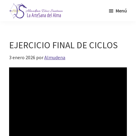
Saltar
Menú
al
contenido
Almudena
La
Díaz
principal
Artesana
Santana
del
EJERCICIO FINAL DE CICLOS
Alma
3 enero 2026
por
Almudena