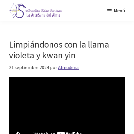
Saltar
Menú
al
contenido
Almudena
La
Díaz
principal
Artesana
Santana
del
Limpiándonos con la llama
Alma
violeta y kwan yin
21 septiembre 2024
por
Almudena