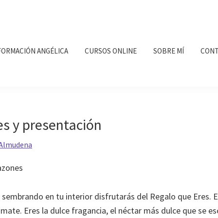
FORMACIÓN ANGÉLICA
CURSOS ONLINE
SOBRE MÍ
CONT
es y presentación
Almudena
azones
 sembrando en tu interior disfrutarás del Regalo que Eres. E
mate. Eres la dulce fragancia, el néctar más dulce que se es