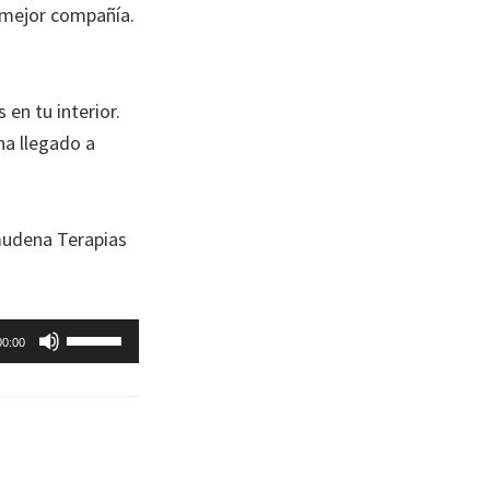
 mejor compañía.
en tu interior.
ha llegado a
lmudena Terapias
Utiliza
00:00
las
teclas
de
flecha