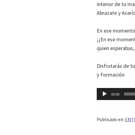
interior de tu m
Abrazate y Acarí
En ese momento de
¡¡En ese momento
quien esperabas,
Disfrutarás de t
y Formación
Reproductor
00:00
de
audio
Publicado en:
ENT