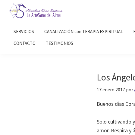
Saltar
Saltar
a
al
la
contenido
Almudena
La
Díaz
navegación
principal
SERVICIOS
CANALIZACIÓN con TERAPIA ESPIRITUAL
Artesana
Santana
principal
del
CONTACTO
TESTIMONIOS
Alma
Los Ángel
17 enero 2017
por
Buenos días Cor
Solo cultivando y
amor. Respira y á