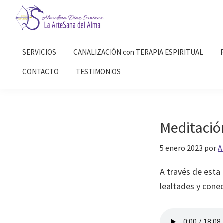
Saltar
Saltar
a
al
la
contenido
Almudena
La
Díaz
navegación
principal
SERVICIOS
CANALIZACIÓN con TERAPIA ESPIRITUAL
Artesana
Santana
principal
del
CONTACTO
TESTIMONIOS
Alma
Meditació
5 enero 2023
por
A
A través de esta
lealtades y cone