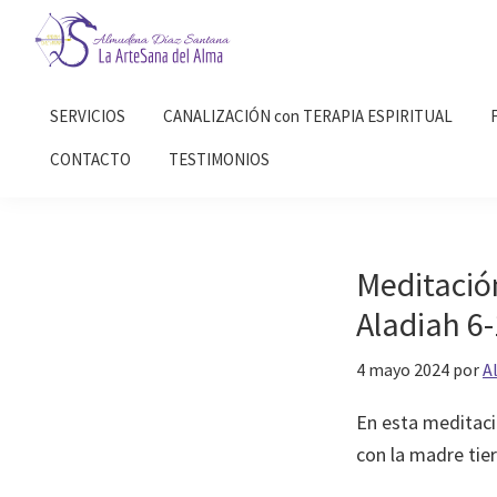
Saltar
Saltar
a
al
la
contenido
Almudena
La
Díaz
navegación
principal
SERVICIOS
CANALIZACIÓN con TERAPIA ESPIRITUAL
Artesana
Santana
principal
del
CONTACTO
TESTIMONIOS
Alma
Meditación
Aladiah 6
4 mayo 2024
por
A
En esta meditació
con la madre tier