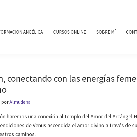
FORMACIÓN ANGÉLICA
CURSOS ONLINE
SOBRE MÍ
CONT
n, conectando con las energías feme
no
9
por
Almudena
ón haremos una conexión al templo del Amor del Arcángel H
 bendiciones de Venus ascendida el amor divino a través de s
estros caminos.