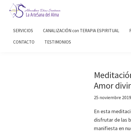
Saltar
Saltar
a
al
la
contenido
Almudena
La
Díaz
navegación
principal
SERVICIOS
CANALIZACIÓN con TERAPIA ESPIRITUAL
Artesana
Santana
principal
del
CONTACTO
TESTIMONIOS
Alma
Meditació
Amor divi
25 noviembre 201
En esta meditaci
disfrutar de las
manifiesta en nu