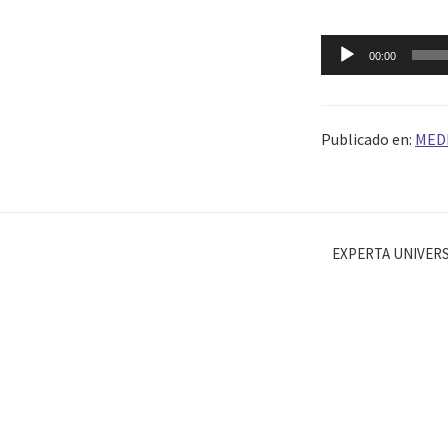
Reproductor
00:00
de
audio
Publicado en:
MED
EXPERTA UNIVERS