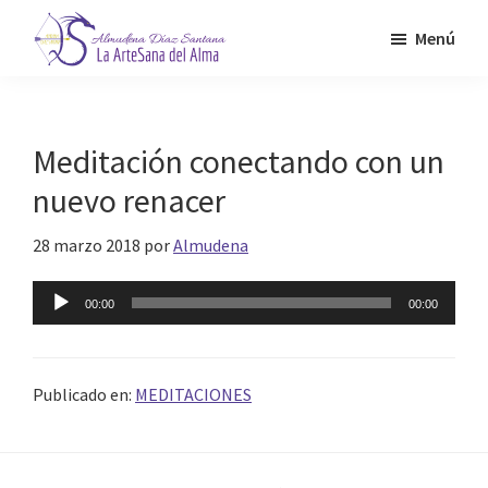
Saltar
Menú
al
contenido
Almudena
La
Díaz
principal
Artesana
Santana
del
Meditación conectando con un
Alma
nuevo renacer
28 marzo 2018
por
Almudena
Reproductor
00:00
00:00
de
audio
Publicado en:
MEDITACIONES