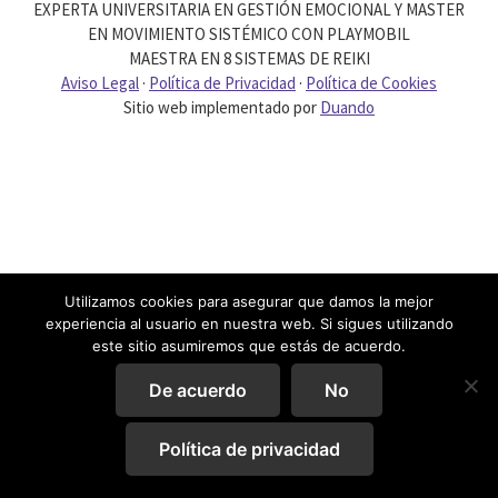
EXPERTA UNIVERSITARIA EN GESTIÓN EMOCIONAL Y MASTER
EN MOVIMIENTO SISTÉMICO CON PLAYMOBIL
MAESTRA EN 8 SISTEMAS DE REIKI
Aviso Legal
·
Política de Privacidad
·
Política de Cookies
Sitio web implementado por
Duando
Utilizamos cookies para asegurar que damos la mejor
experiencia al usuario en nuestra web. Si sigues utilizando
este sitio asumiremos que estás de acuerdo.
De acuerdo
No
Política de privacidad