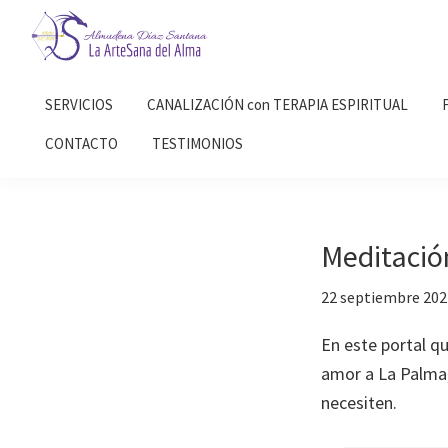
Saltar
Saltar
a
al
la
contenido
Almudena
La
Díaz
navegación
principal
SERVICIOS
CANALIZACIÓN con TERAPIA ESPIRITUAL
Artesana
Santana
principal
del
CONTACTO
TESTIMONIOS
Alma
Meditació
22 septiembre 202
En este portal qu
amor a La Palma,
necesiten.