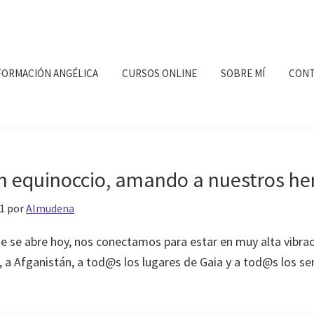
FORMACIÓN ANGÉLICA
CURSOS ONLINE
SOBRE MÍ
CONT
n equinoccio, amando a nuestros 
1
por
Almudena
e se abre hoy, nos conectamos para estar en muy alta vibraci
 a Afganistán, a tod@s los lugares de Gaia y a tod@s los se