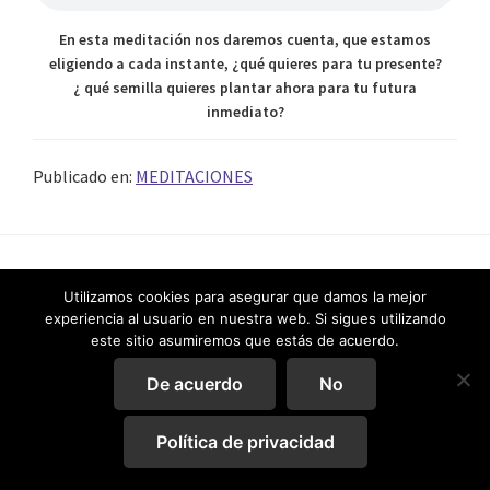
En esta meditación nos daremos cuenta, que estamos
eligiendo a cada instante, ¿qué quieres para tu presente?
¿ qué semilla quieres plantar ahora para tu futura
inmediato?
Publicado en:
MEDITACIONES
EXPERTA UNIVERSITARIA EN GESTIÓN EMOCIONAL Y MASTER
Utilizamos cookies para asegurar que damos la mejor
EN MOVIMIENTO SISTÉMICO CON PLAYMOBIL
experiencia al usuario en nuestra web. Si sigues utilizando
MAESTRA EN 8 SISTEMAS DE REIKI
este sitio asumiremos que estás de acuerdo.
Aviso Legal
·
Política de Privacidad
·
Política de Cookies
Sitio web implementado por
Duando
De acuerdo
No
Política de privacidad