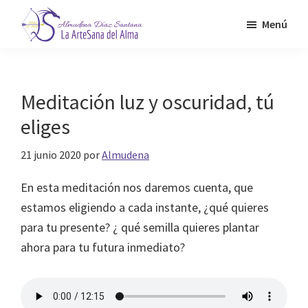
Saltar
Menú
al
contenido
Almudena
La
Díaz
principal
Artesana
Santana
del
Meditación luz y oscuridad, tú
Alma
eliges
21 junio 2020
por
Almudena
En esta meditación nos daremos cuenta, que
estamos eligiendo a cada instante, ¿qué quieres
para tu presente? ¿ qué semilla quieres plantar
ahora para tu futura inmediato?