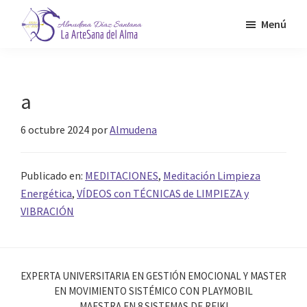
Saltar
Menú
al
contenido
Almudena
La
Díaz
principal
Artesana
Santana
del
a
Alma
6 octubre 2024
por
Almudena
Publicado en:
MEDITACIONES
,
Meditación Limpieza
Energética
,
VÍDEOS con TÉCNICAS de LIMPIEZA y
VIBRACIÓN
EXPERTA UNIVERSITARIA EN GESTIÓN EMOCIONAL Y MASTER
EN MOVIMIENTO SISTÉMICO CON PLAYMOBIL
MAESTRA EN 8 SISTEMAS DE REIKI