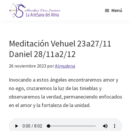
Saltar
Menú
al
contenido
Almudena
La
Díaz
principal
Artesana
Santana
del
Meditación Vehuel 23a27/11
Alma
Daniel 28/11a2/12
26 noviembre 2023
por
Almudena
Invocando a estos ángeles encontraremos amor y
no ego, cruzaremos la luz de las tinieblas y
observaremos la verdad, permaneciendo enfocados
en el amor y la fortaleza de la unidad.