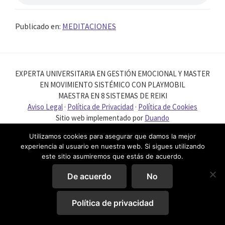
Publicado en:
MEDITACIONES
EXPERTA UNIVERSITARIA EN GESTIÓN EMOCIONAL Y MASTER
EN MOVIMIENTO SISTÉMICO CON PLAYMOBIL
MAESTRA EN 8 SISTEMAS DE REIKI
Aviso Legal
·
Política de Privacidad
·
Política de Cookies
Sitio web implementado por
Duando
Utilizamos cookies para asegurar que damos la mejor
experiencia al usuario en nuestra web. Si sigues utilizando
este sitio asumiremos que estás de acuerdo.
De acuerdo
No
Política de privacidad