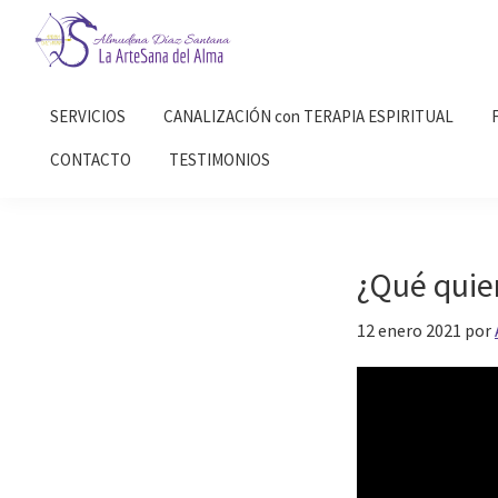
Saltar
Saltar
a
al
la
contenido
Almudena
La
Díaz
navegación
principal
SERVICIOS
CANALIZACIÓN con TERAPIA ESPIRITUAL
Artesana
Santana
principal
del
CONTACTO
TESTIMONIOS
Alma
¿Qué quie
12 enero 2021
por