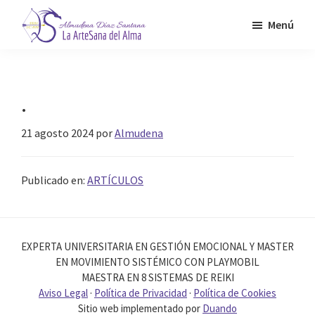
Saltar
Menú
al
contenido
Almudena
La
Díaz
principal
Artesana
Santana
del
.
Alma
21 agosto 2024
por
Almudena
Publicado en:
ARTÍCULOS
EXPERTA UNIVERSITARIA EN GESTIÓN EMOCIONAL Y MASTER
EN MOVIMIENTO SISTÉMICO CON PLAYMOBIL
MAESTRA EN 8 SISTEMAS DE REIKI
Aviso Legal
·
Política de Privacidad
·
Política de Cookies
Sitio web implementado por
Duando