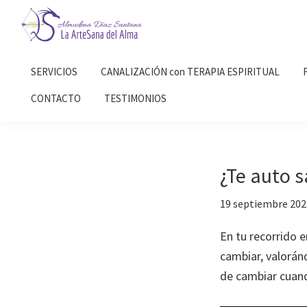
Saltar
Saltar
a
al
la
contenido
Almudena
La
Díaz
navegación
principal
SERVICIOS
CANALIZACIÓN con TERAPIA ESPIRITUAL
Artesana
Santana
principal
del
CONTACTO
TESTIMONIOS
Alma
¿Te auto s
19 septiembre 202
En tu recorrido 
cambiar, valorá
de cambiar cuan