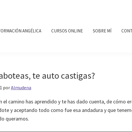
FORMACIÓN ANGÉLICA
CURSOS ONLINE
SOBRE MÍ
CONT
aboteas, te auto castigas?
1
por
Almudena
en el camino has aprendido y te has dado cuenta, de cómo e
ndote y aceptando todo como fue esa andadura y que tenem
do queramos.