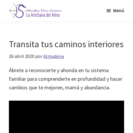
Saltar
Menú
al
contenido
Almudena
La
Díaz
principal
Artesana
Santana
del
Transita tus caminos interiores
Alma
26 abril 2020
por
Almudena
Ábrete a reconocerte y ahonda en tu sistema
familiar para comprenderte en profundidad y hacer
cambios que te mejoren, mamá y abundancia.